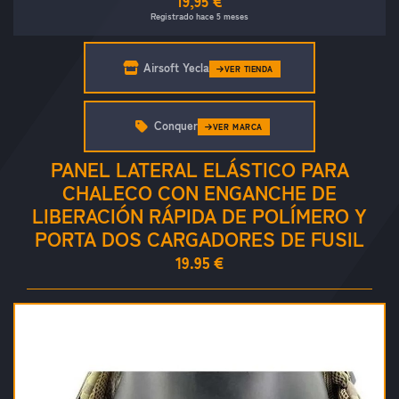
19,95 €
Registrado hace 5 meses
Airsoft Yecla
VER TIENDA
Conquer
VER MARCA
PANEL LATERAL ELÁSTICO PARA
CHALECO CON ENGANCHE DE
LIBERACIÓN RÁPIDA DE POLÍMERO Y
PORTA DOS CARGADORES DE FUSIL
19.95 €