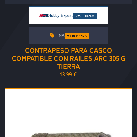
Hobby Expert
VER TIENDA
FMA
VER MARCA
CONTRAPESO PARA CASCO
COMPATIBLE CON RAILES ARC 305 G
TIERRA
13.99 €