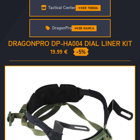
Tactical Center
VER TIENDA
DragonPro
VER MARCA
DRAGONPRO DP-HA004 DIAL LINER KIT
19.99 €
-5%