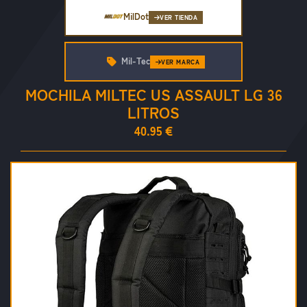
MilDot
VER TIENDA
Mil-Tec
VER MARCA
MOCHILA MILTEC US ASSAULT LG 36
LITROS
40.95 €