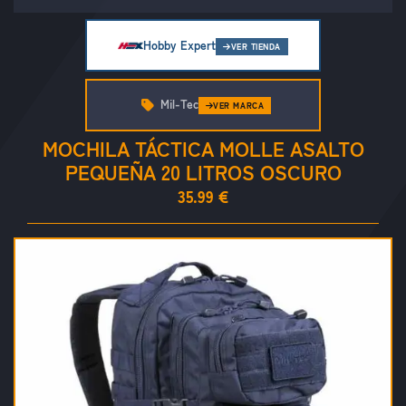
Hobby Expert
VER TIENDA
Mil-Tec
VER MARCA
MOCHILA TÁCTICA MOLLE ASALTO
PEQUEÑA 20 LITROS OSCURO
35.99 €